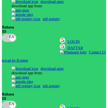
download apps
download app from:
Oh Ma Grain
Okiedog
gift registry
P
Bahasa
ID
Peachy
LOGIN
Phil &Ted 's
DAFTAR
Philips Avent
Contact Us
Pigeon
lewati ke Konten
Playgro
download apps
download app from:
Poled Global
Ponycycle
gift registry
Puma
Bahasa
ID
Pureats