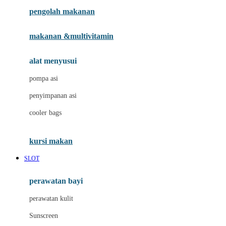
pengolah makanan
Joolz
Jujube
makanan &multivitamin
K
alat menyusui
Kiddycuts
pompa asi
Kumon
penyimpanan asi
L
cooler bags
Leapfrog
kursi makan
Leclerc
SLOT
Lee Vierra
Lillebaby
perawatan bayi
Little Bird Told Me
perawatan kulit
Little Miss Janis
Sunscreen