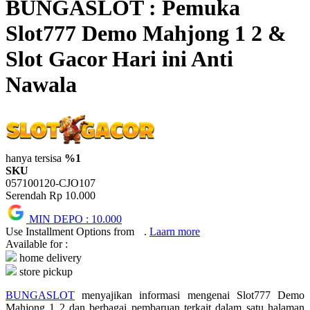
BUNGASLOT : Pemuka
Twistshake
Slot777 Demo Mahjong 1 2 &
TY Toys
Slot Gacor Hari ini Anti
U
Nawala
V
Veja
hanya tersisa
%1
Vitaflow
SKU
057100120-CJO107
Vtech
Serendah
Rp 10.000
W
MIN DEPO :
10.000
Use Installment Options from
.
Laarn more
Waterland
Available for :
home delivery
Wellness
store pickup
BUNGASLOT
menyajikan informasi mengenai Slot777 Demo
X
Mahjong 1 2 dan berbagai pembaruan terkait dalam satu halaman