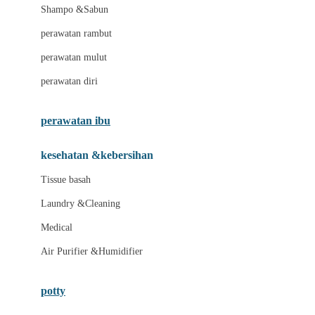
London Taxi
Shampo &Sabun
Love To Dream
perawatan rambut
perawatan mulut
M
perawatan diri
Magformers
Mama 's Choice
perawatan ibu
Mamas &Papas
kesehatan &kebersihan
Mamaway
Tissue basah
Maxi Cosi
Laundry &Cleaning
Megabloks
Medical
Micro
Air Purifier &Humidifier
MiDeer
Mimi &Lula
potty
Mini Monkey